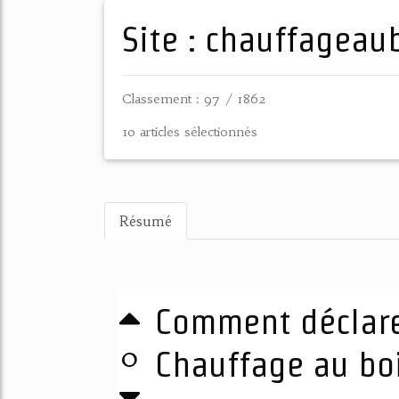
Site : chauffageau
Classement : 97 / 1862
10 articles sélectionnés
Résumé
Comment déclare
0
Chauffage au bo