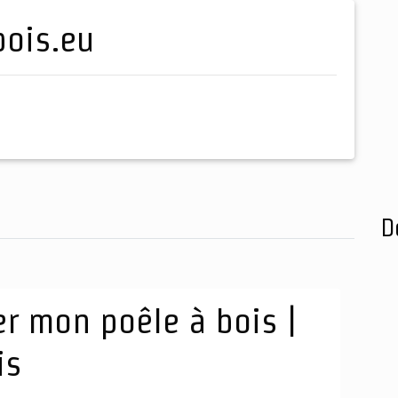
bois.eu
D
r mon poêle à bois |
is