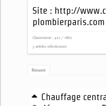
Site : http://www.cybat-
plombierparis.com
Classement : 421 / 1862
5 articles sélectionnés
Résumé
Chauffage central