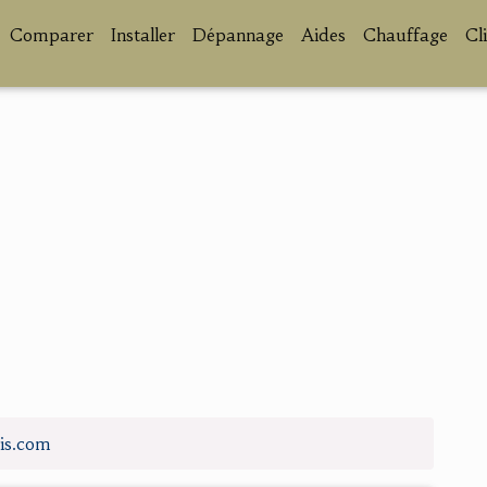
Comparer
Installer
Dépannage
Aides
Chauffage
Cl
is.com