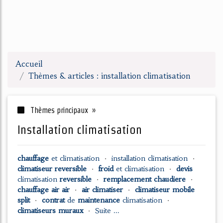
Accueil
Thèmes & articles : installation climatisation
Thèmes principaux »
installation climatisation
chauffage
et
climatisation
•
installation climatisation
•
climatiseur reversible
•
froid
et
climatisation
•
devis
climatisation
reversible
•
remplacement chaudiere
•
chauffage air air
•
air climatiser
•
climatiseur mobile
split
•
contrat
de
maintenance
climatisation
•
climatiseurs muraux
•
Suite ...