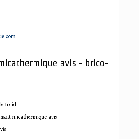
..
que.com
icathermique avis - brico-
e froid
nant micathermique avis
vis