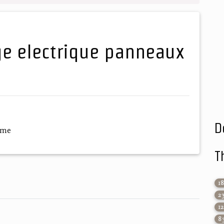
D
ème
T
1
2
1
8