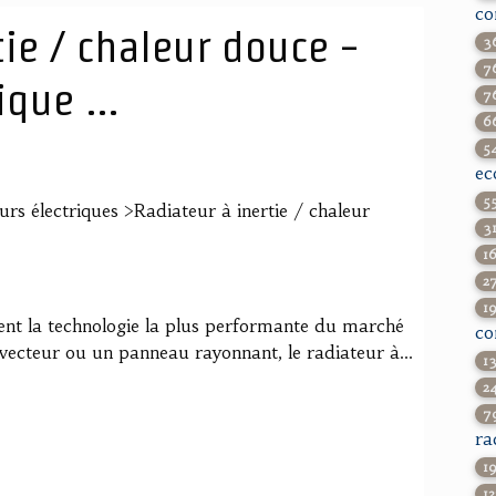
co
tie / chaleur douce -
3
7
que ...
7
6
5
ec
5
rs électriques >Radiateur à inertie / chaleur
3
1
2
1
ent la technologie la plus performante du marché
co
vecteur ou un panneau rayonnant, le radiateur à...
1
2
7
ra
1
12