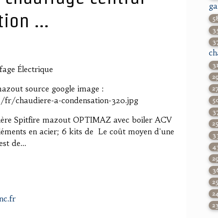
ga
ion ...
5
3
3
ch
3
age Électrique
2
 mazout source google image :
2
/fr/chaudiere-a-condensation-320.jpg
5
3
udière Spitfire mazout OPTIMAZ avec boiler ACV
2
éléments en acier; 6 kits de Le coût moyen d'une
3
st de...
4
2
3
2
2
nc.fr
2