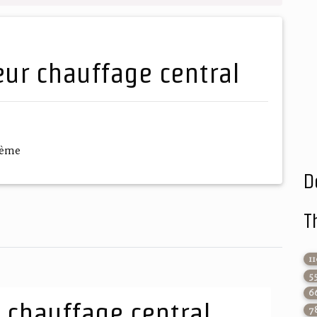
teur chauffage central
hème
D
T
1
5
6
n chauffage central
7