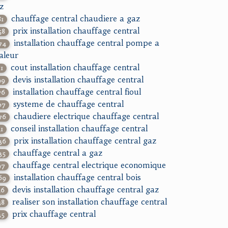
z
chauffage central chaudiere a gaz
81
prix installation chauffage central
58
installation chauffage central pompe a
74
aleur
cout installation chauffage central
11
devis installation chauffage central
99
installation chauffage central fioul
76
systeme de chauffage central
07
chaudiere electrique chauffage central
76
conseil installation chauffage central
51
prix installation chauffage central gaz
36
chauffage central a gaz
35
chauffage central electrique economique
97
installation chauffage central bois
69
devis installation chauffage central gaz
56
realiser son installation chauffage central
48
prix chauffage central
35