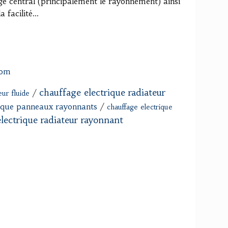
age central (principalement le rayonnement) ainsi
facilité...
com
chauffage electrique radiateur
/
eur fluide
rique panneaux rayonnants
/
chauffage electrique
lectrique radiateur rayonnant