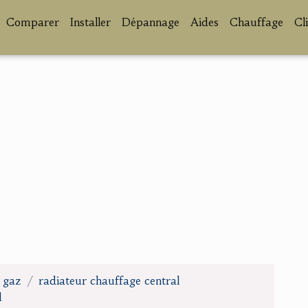
Comparer
Installer
Dépannage
Aides
Chauffage
Cl
u gaz
radiateur chauffage central
l