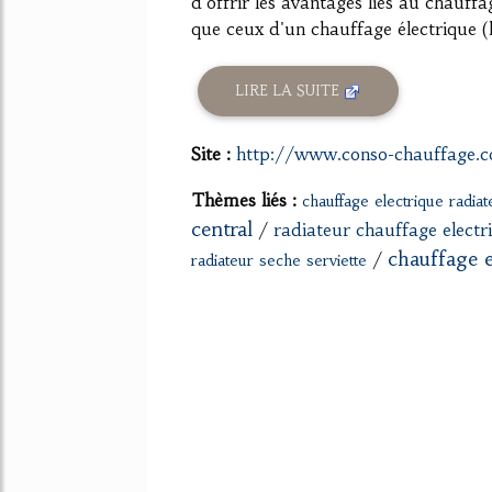
d'offrir les avantages liés au chauff
que ceux d'un chauffage électrique (la 
LIRE LA SUITE
Site :
http://www.conso-chauffage.
Thèmes liés :
chauffage electrique radiat
central
/
radiateur chauffage elect
chauffage e
/
radiateur seche serviette